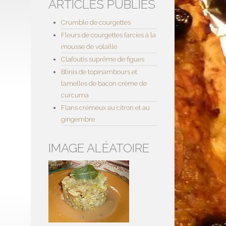
ARTICLES PUBLIÉS
Crumble de courgettes
Fleurs de courgettes farcies à la
mousse de volaille
Clafoutis suprême de figues
Blinis de topinambours et
lamelles de bacon crème de
curcuma
Flans crémeux au citron et au
gingembre
IMAGE ALÉATOIRE