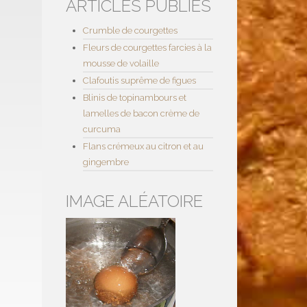
ARTICLES PUBLIÉS
Crumble de courgettes
Fleurs de courgettes farcies à la
mousse de volaille
Clafoutis suprême de figues
Blinis de topinambours et
lamelles de bacon crème de
curcuma
Flans crémeux au citron et au
gingembre
IMAGE ALÉATOIRE